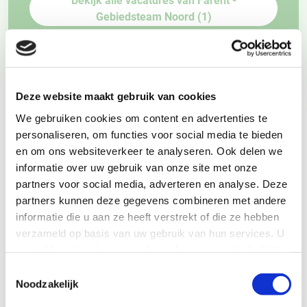
Gebiedsteam Noord (1)
Deze website maakt gebruik van cookies
VRIJWILLIGERSWERK VOOR
We gebruiken cookies om content en advertenties te
GROEPEN
personaliseren, om functies voor social media te bieden
Wil je als bedrijf, groep of vereniging graag iets goeds
en om ons websiteverkeer te analyseren. Ook delen we
doen, voor een ander, de wereld én jezelf? Schrijf je in
informatie over uw gebruik van onze site met onze
voor deze groepsklus.
partners voor social media, adverteren en analyse. Deze
partners kunnen deze gegevens combineren met andere
informatie die u aan ze heeft verstrekt of die ze hebben
verzameld op basis van uw gebruik van hun services. U
Organisatie
gaat akkoord met onze cookies als u onze website blijft
gebruiken.
Toestemmingsselectie
Noodzakelijk
Je naam