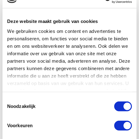
VRIJWILLIGERSWERK VOOR
GROEPEN
Deze website maakt gebruik van cookies
Wil je als bedrijf, groep of vereniging graag iets goeds
doen, voor een ander, de wereld én jezelf? Schrijf je in
We gebruiken cookies om content en advertenties te
voor deze groepsklus.
personaliseren, om functies voor social media te bieden
en om ons websiteverkeer te analyseren. Ook delen we
informatie over uw gebruik van onze site met onze
partners voor social media, adverteren en analyse. Deze
Organisatie
partners kunnen deze gegevens combineren met andere
informatie die u aan ze heeft verstrekt of die ze hebben
verzameld op basis van uw gebruik van hun services. U
gaat akkoord met onze cookies als u onze website blijft
Je naam
gebruiken.
Toestemmingsselectie
Noodzakelijk
Je e-mailadres
Voorkeuren