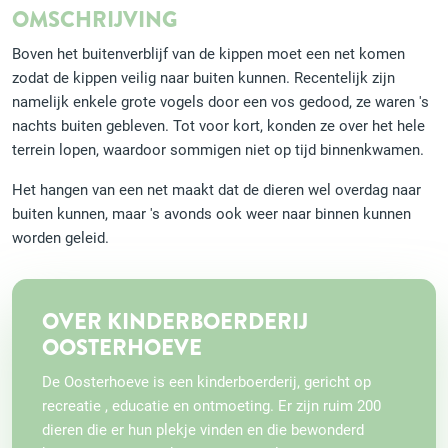
OMSCHRIJVING
Boven het buitenverblijf van de kippen moet een net komen
zodat de kippen veilig naar buiten kunnen. Recentelijk zijn
namelijk enkele grote vogels door een vos gedood, ze waren 's
nachts buiten gebleven. Tot voor kort, konden ze over het hele
terrein lopen, waardoor sommigen niet op tijd binnenkwamen.
Het hangen van een net maakt dat de dieren wel overdag naar
buiten kunnen, maar 's avonds ook weer naar binnen kunnen
worden geleid.
OVER KINDERBOERDERIJ
OOSTERHOEVE
De Oosterhoeve is een kinderboerderij, gericht op
recreatie , educatie en ontmoeting. Er zijn ruim 200
dieren die er hun plekje vinden en die bewonderd