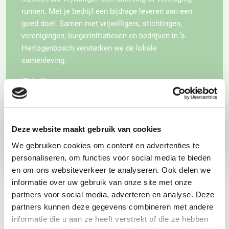
runnen. Met je bedrijf een bijdrage leveren aan een
goed doel. Samen met vrijwilligers, stichtingen,
verenigingen, burgerinitiatieven en bedrijven in ’s-
Hertogenbosch versterken we de lokale
samenleving.
Website
http://www.galant.nl
Bekijk alle vacatures van Galant
Vrijwilligerscentrale (2)
Deze website maakt gebruik van cookies
We gebruiken cookies om content en advertenties te
personaliseren, om functies voor social media te bieden
en om ons websiteverkeer te analyseren. Ook delen we
informatie over uw gebruik van onze site met onze
VRIJWILLIGERSWERK VOOR
partners voor social media, adverteren en analyse. Deze
GROEPEN
partners kunnen deze gegevens combineren met andere
informatie die u aan ze heeft verstrekt of die ze hebben
Wil je als bedrijf, groep of vereniging graag iets goeds