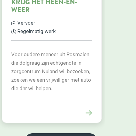
GASTMENS HUISKAMER
'ONS STEKSKE'
Gastmens
Regelmatig werk
"Ik krijg zoveel terug: een glimlach
en een mooi gesprek. Iemand die je
bedankt voor de fijne dag. Daar doe
ik het voor." – Vrijwilligster Ons
Stekske. Wil jij dit ook? Kom eens…