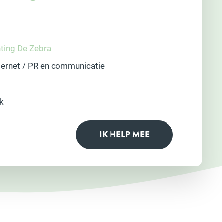
hting De Zebra
ternet / PR en communicatie
k
IK HELP MEE