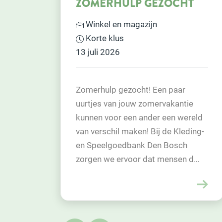
OCHT
VADER LEEST VOOR (VL
IN PI VUGHT ZOEKT
VRIJWILLIGERS!
Maatje of sociaal contact
Regelmatig werk
paar
Voor het project Vader Leest Vo
kantie
in de PI Vught zijn wij op zoek na
n wereld
1 à 2 enthousiaste en betrokken
e Kleding-
vrijwilligers.
osch
nsen d…