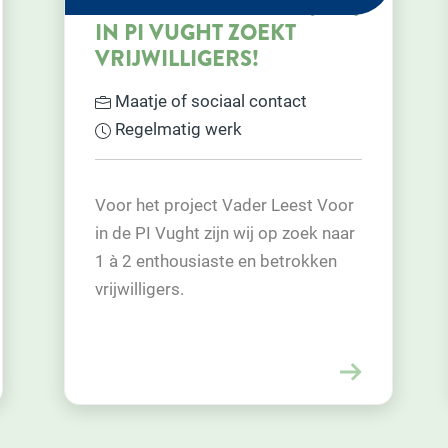
V)
KRIJG HET HEEN-EN-
WEER
Vervoer
Regelmatig werk
Voor oudere meneer uit Rosmalen
or
die dolgraag zijn echtgenote in
ar
zorgcentrum Nuland wil bezoeken,
zoeken we een vrijwilliger met auto
die dhr wil helpen.