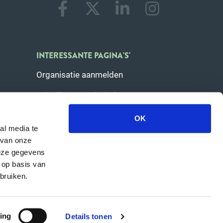
INTERESSANTE PAGINA'S'
Organisatie aanmelden
Vrijwilligerswerk vinden
Over deze website
OK
al media te
Veelgestelde vragen
 van onze
deze gegevens
 op basis van
bruiken.
 voorwaarden
Cookiebeleid
Privacybeleid
ing
Details tonen