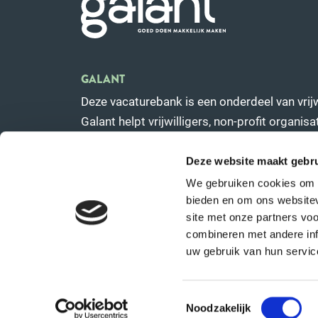
GALANT
Deze vacaturebank is een onderdeel van vrijw
Galant helpt vrijwilligers, non-profit organi
betrokken ondernemers om hun mooie werk u
Deze website maakt gebru
Naar de website van Galant
We gebruiken cookies om c
bieden en om ons websitev
site met onze partners vo
combineren met andere inf
uw gebruik van hun service
Hoofdsponsor Galant Sociaa
Toestemmingsselectie
Noodzakelijk