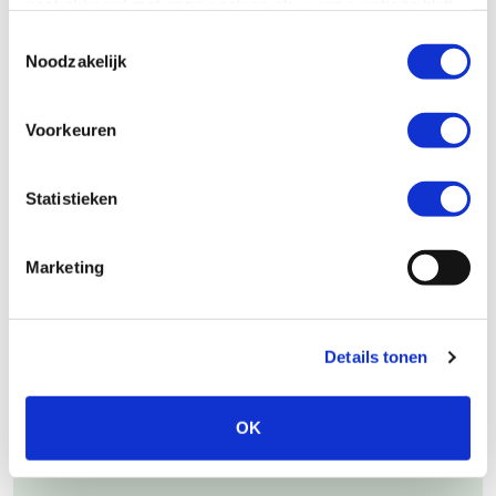
gaat akkoord met onze cookies als u onze website blijft
tot mens. Wij staan náást onze deelnemers, nooit bóven hen.
gebruiken.
Toestemmingsselectie
Noodzakelijk
Meer vacatures van Vrijwilligersvereniging Humanitas ’s-
Hertogenbosch (10)
Voorkeuren
Statistieken
REAGEER OP DEZE VACATURE
Marketing
Heb je interesse in deze vacature? Neem contact op
met de organisatie.
Details tonen
REAGEER DIRECT
OK
073 614 6003