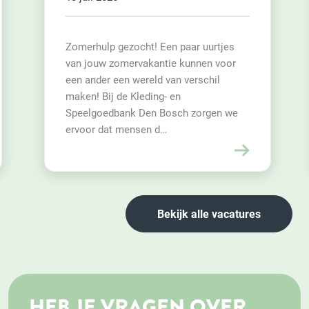
Regelmatig werk
tjes
 voor
Voor het project Vader Leest Voor in de
l
PI Vught zijn wij op zoek naar 1 à 2
enthousiaste en betrokken vrijwilligers.
en we
Bekijk alle vacatures
HEB JE VRAGEN OVER