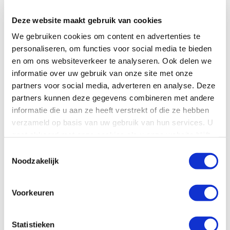
OMSTREKEN
Deze website maakt gebruik van cookies
In Nederland leven meer dan een miljoen mensen onder de
armoedegrens. De Voedselbank Den Bosch en omstreken helpt
We gebruiken cookies om content en advertenties te
wekelijks mensen, die het tijdelijk zelf niet redden, met het
personaliseren, om functies voor social media te bieden
verstrekken van levensmiddelen Dat doen we met een
en om ons websiteverkeer te analyseren. Ook delen we
enthousiaste groep vrijwilligers. Om dit belangrijke werk goed
informatie over uw gebruik van onze site met onze
te kunnen blijven doen, zijn we met spoed op zoek naar
partners voor social media, adverteren en analyse. Deze
vrijwilligers voor diverse functies.
partners kunnen deze gegevens combineren met andere
informatie die u aan ze heeft verstrekt of die ze hebben
Meer vacatures van Voedselbank Den Bosch en Omstreken (13)
verzameld op basis van uw gebruik van hun services. U
gaat akkoord met onze cookies als u onze website blijft
gebruiken.
Toestemmingsselectie
Noodzakelijk
REAGEER OP DEZE VACATURE
Voorkeuren
Heb je interesse in deze vacature? Neem contact op
met de organisatie.
Statistieken