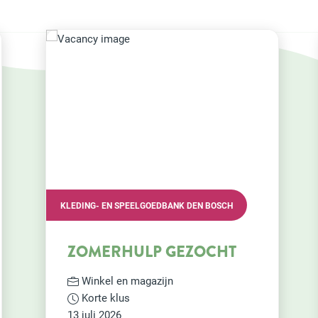
SCH
VRIJWILLIGERSVERENIGING HUMANITAS ’S-
HERTOGENBOSCH
HT
VADER LEEST VOOR (VLV)
IN PI VUGHT ZOEKT
VRIJWILLIGERS!
Maatje of sociaal contact