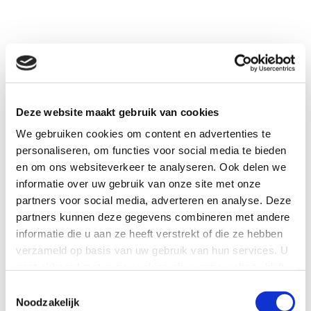
REAGEER OP DEZE VACATURE
Heb je interesse in deze vacature? Neem contact op
Deze website maakt gebruik van cookies
met de organisatie.
We gebruiken cookies om content en advertenties te
REAGEER DIRECT
personaliseren, om functies voor social media te bieden
en om ons websiteverkeer te analyseren. Ook delen we
0646768107
informatie over uw gebruik van onze site met onze
partners voor social media, adverteren en analyse. Deze
partners kunnen deze gegevens combineren met andere
informatie die u aan ze heeft verstrekt of die ze hebben
Anja Hobbelen
verzameld op basis van uw gebruik van hun services. U
anjahobbelen@farent.nl
gaat akkoord met onze cookies als u onze website blijft
gebruiken.
Toestemmingsselectie
Noodzakelijk