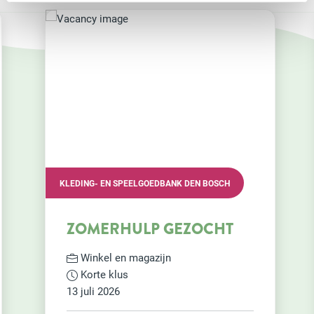
 EN SPEELGOEDBANK DEN BOSCH
VRIJWILLIGERSVERE
HERTOGENBOSCH
ERHULP GEZOCHT
VADER LE
IN PI VUG
el en magazijn
VRIJWILLI
e klus
 2026
Maatje of soc
Regelmatig 