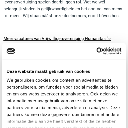
levensovertuiging spelen daarbij geen rol. Wat we wél
belangrijk vinden is gelijkwaardigheid en het contact van mens
tot mens. Wij staan náást onze deelnemers, nooit bóven hen.
Meer vacatures van Vrijwilligersvereniging Humanitas ’s-
Hertogenbosch (10)
Deze website maakt gebruik van cookies
REAGEER OP DEZE VACATURE
We gebruiken cookies om content en advertenties te
personaliseren, om functies voor social media te bieden
Heb je interesse in deze vacature? Neem contact op
en om ons websiteverkeer te analyseren. Ook delen we
met de organisatie.
informatie over uw gebruik van onze site met onze
partners voor social media, adverteren en analyse. Deze
REAGEER DIRECT
partners kunnen deze gegevens combineren met andere
informatie die u aan ze heeft verstrekt of die ze hebben
073 614 6003