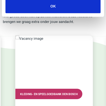
UITGELICHTE VACATURES
OK
Iets goeds doen kan op zoveel manieren! Deze vacatures
brengen we graag extra onder jouw aandacht.
NK DEN BOSCH
VRIJWILLIGERSVERENIGING HUMANITA
HERTOGENBOSCH