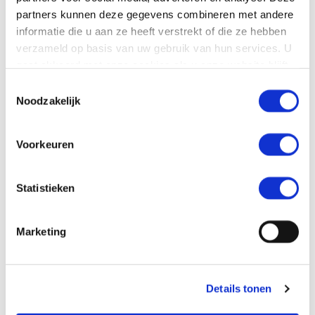
Heb je interesse in deze vacature? Neem contact op
partners kunnen deze gegevens combineren met andere
met de organisatie.
informatie die u aan ze heeft verstrekt of die ze hebben
verzameld op basis van uw gebruik van hun services. U
REAGEER DIRECT
gaat akkoord met onze cookies als u onze website blijft
gebruiken.
06 52609601
Toestemmingsselectie
Noodzakelijk
Corrie van Son - van de Wiel
Voorkeuren
c.vandewiel@vivent.nl
Statistieken
Marketing
Details tonen