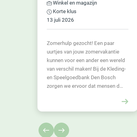
VRIJWILLIGERS!
Maatje of sociaal contact
Regelmatig werk
aar
Voor het project Vader Leest Voo
antie
in de PI Vught zijn wij op zoek naa
 wereld
1 à 2 enthousiaste en betrokken
Kleding-
vrijwilligers.
sch
sen d…