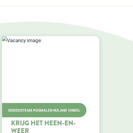
FARENT - SOCIALE BENADERING
GASTMENS HUISKAMER
'ONS STEKSKE'