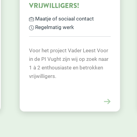
Vervoer
Regelmatig werk
Voor oudere meneer uit Rosmalen
r
die dolgraag zijn echtgenote in
r
zorgcentrum Nuland wil bezoeken,
zoeken we een vrijwilliger met auto
die dhr wil helpen.