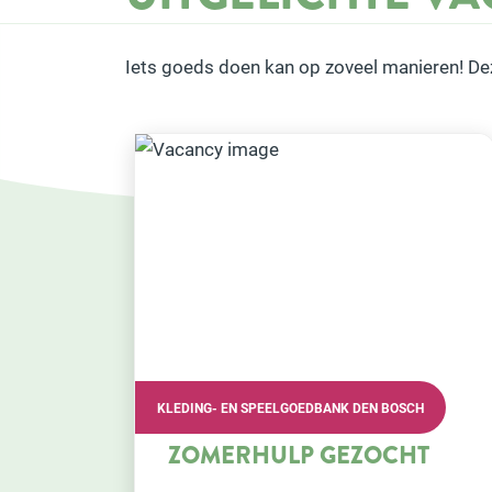
Iets goeds doen kan op zoveel manieren! De
BOSCH
VRIJWILLIGERSVERENIGING HUMANITAS ’S-
HERTOGENBOSCH
CHT
VADER LEEST VOOR (VLV
IN PI VUGHT ZOEKT