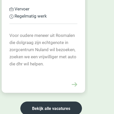
Gastmens
Regelmatig werk
"Ik krijg zoveel terug: een glimlach
en een mooi gesprek. Iemand die je
bedankt voor de fijne dag. Daar doe
ik het voor." – Vrijwilligster Ons
Stekske. Wil jij dit ook? Kom eens…
Bekijk alle vacatures