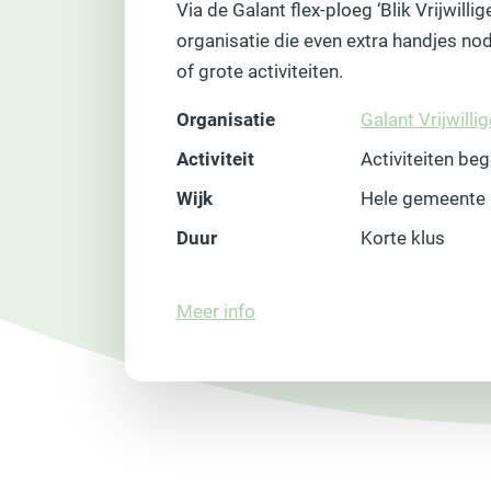
Via de Galant flex-ploeg ‘Blik Vrijwilli
organisatie die even extra handjes nod
of grote activiteiten.
Organisatie
Galant Vrijwilli
Activiteit
Activiteiten be
Wijk
Hele gemeente
Duur
Korte klus
Meer info