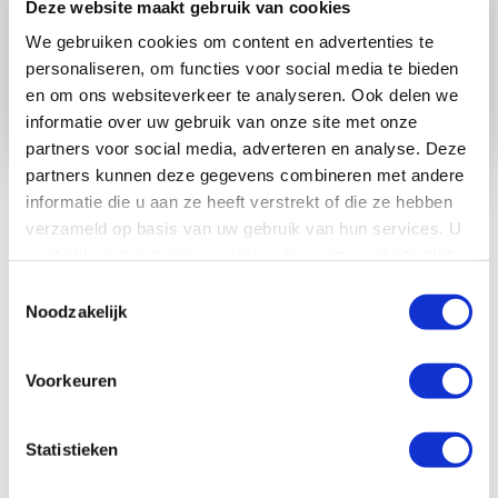
Deze website maakt gebruik van cookies
We gebruiken cookies om content en advertenties te
personaliseren, om functies voor social media te bieden
Wachtwoord vergeten
en om ons websiteverkeer te analyseren. Ook delen we
informatie over uw gebruik van onze site met onze
partners voor social media, adverteren en analyse. Deze
partners kunnen deze gegevens combineren met andere
Nog geen account? Meld je hier aan.
Ik ben een organisatie
Ik
informatie die u aan ze heeft verstrekt of die ze hebben
ben een vrijwilliger
verzameld op basis van uw gebruik van hun services. U
gaat akkoord met onze cookies als u onze website blijft
gebruiken.
Toestemmingsselectie
Noodzakelijk
Voorkeuren
HEB JE VRAGEN OVER
DEZE WEBSITE?
Statistieken
Voor jouw gemak hebben we de veelgestelde vragen