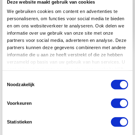
Deze website maakt gebruik van cookies
We gebruiken cookies om content en advertenties te
personaliseren, om functies voor social media te bieden
Wachtwoord vergeten
en om ons websiteverkeer te analyseren. Ook delen we
informatie over uw gebruik van onze site met onze
partners voor social media, adverteren en analyse. Deze
partners kunnen deze gegevens combineren met andere
Nog geen account? Meld je hier aan.
Ik ben een organisatie
Ik
informatie die u aan ze heeft verstrekt of die ze hebben
ben een vrijwilliger
verzameld op basis van uw gebruik van hun services. U
gaat akkoord met onze cookies als u onze website blijft
gebruiken.
Toestemmingsselectie
Noodzakelijk
Voorkeuren
HEB JE VRAGEN OVER
DEZE WEBSITE?
Statistieken
Voor jouw gemak hebben we de veelgestelde vragen